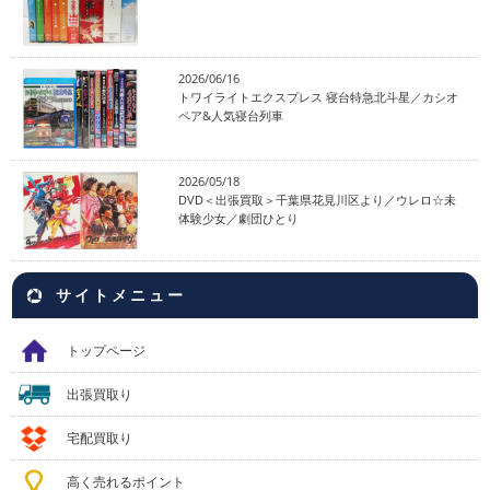
2026/06/16
トワイライトエクスプレス 寝台特急北斗星／カシオ
ペア&人気寝台列車
2026/05/18
DVD＜出張買取＞千葉県花見川区より／ウレロ☆未
体験少女／劇団ひとり
サイトメニュー
トップページ
出張買取り
宅配買取り
高く売れるポイント