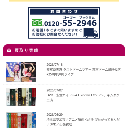
買取り実績
2026/07/18
安室奈美恵 ラストドームツアー 東京ドーム最終公演
+25周年沖縄ライブ
2026/07/07
DVD「安堂ロイド〜A.I. knows LOVE?〜」キムタク
主演
2026/06/29
埼玉県草加市／アニメ映画 心が叫びたがってるんだ
／DVD／出張買取