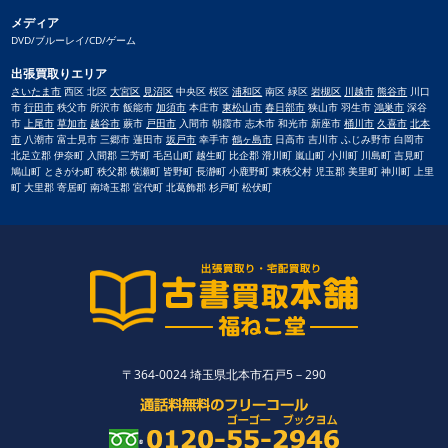
メディア
DVD/ブルーレイ/CD/ゲーム
出張買取りエリア
さいたま市
西区 北区
大宮区
見沼区
中央区 桜区
浦和区
南区 緑区
岩槻区
川越市
熊谷市
川口
市
行田市
秩父市 所沢市 飯能市
加須市
本庄市
東松山市
春日部市
狭山市 羽生市
鴻巣市
深谷
市
上尾市
草加市
越谷市
蕨市
戸田市
入間市 朝霞市 志木市 和光市 新座市
桶川市
久喜市
北本
市
八潮市 富士見市 三郷市 蓮田市
坂戸市
幸手市
鶴ヶ島市
日高市 吉川市 ふじみ野市 白岡市
北足立郡 伊奈町 入間郡 三芳町 毛呂山町 越生町 比企郡 滑川町 嵐山町 小川町 川島町 吉見町
鳩山町 ときがわ町 秩父郡 横瀬町 皆野町 長瀞町 小鹿野町 東秩父村 児玉郡 美里町 神川町 上里
町 大里郡 寄居町 南埼玉郡 宮代町 北葛飾郡 杉戸町 松伏町
〒364-0024 埼玉県北本市石戸5－290