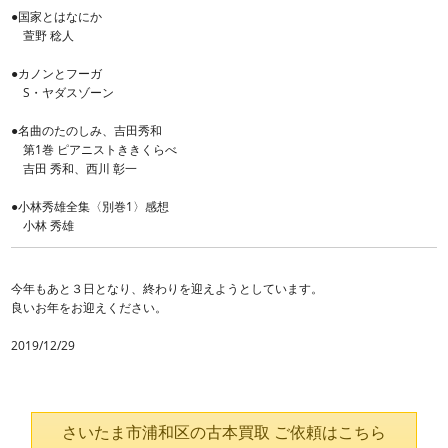
●国家とはなにか
萱野 稔人
●カノンとフーガ
S・ヤダスゾーン
●名曲のたのしみ、吉田秀和
第1巻 ピアニストききくらべ
吉田 秀和、西川 彰一
●小林秀雄全集〈別巻1〉感想
小林 秀雄
今年もあと３日となり、終わりを迎えようとしています。
良いお年をお迎えください。
2019/12/29
さいたま市浦和区の古本買取 ご依頼はこちら