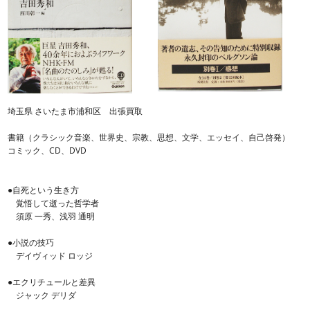
埼玉県 さいたま市浦和区 出張買取
書籍（クラシック音楽、世界史、宗教、思想、文学、エッセイ、自己啓発）
コミック、CD、DVD
●自死という生き方
覚悟して逝った哲学者
須原 一秀、浅羽 通明
●小説の技巧
デイヴィッド ロッジ
●エクリチュールと差異
ジャック デリダ