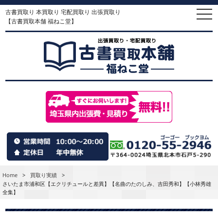
古書買取り 本買取り 宅配買取り 出張買取り
togg
navi
【古書買取本舗 福ねこ堂】
Home
>
買取り実績
>
さいたま市浦和区【エクリチュールと差異】【名曲のたのしみ、吉田秀和】【小林秀雄
全集】