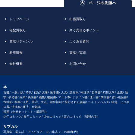
トップページ
出張買取り
宅配買取り
高く売れるポイント
買取りジャンル
よくある質問
新着情報
買取り実績
会社概要
お問い合せ
本
古書/ 一般小説/ 時代/ 戦記/ 文庫/ 医学書/ 人文/ 歴史本/ 物理学/ 哲学書/ 幻想文学/ 全集/ 語
学/ 参考書/ 絵本/ 美術書/ 画集/ 建築書/ アート本/ デザイン書/ 理工書/ 学術書/ 古い絵葉書/
古地図/ 和本/ 江戸、明治、大正、昭和初期に発行された書籍/ ライトノベルズ/ 経営、ビジネ
ス書/ 法律本/ 経済、金融本
漫画（全巻セット・1 ～最新刊）
少年コミック/ 青年コミック/ 少女コミック/ 昔のコミック（昭和の本）
サブカル
写真集・同人誌・フィギュア・古い雑誌（～1980年代）