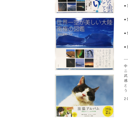
●
●
●
2