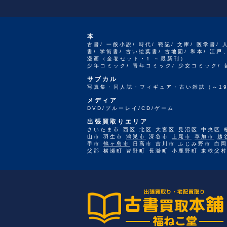
本
古書/ 一般小説/ 時代/ 戦記/ 文庫/ 医学書/ 
書/ 学術書/ 古い絵葉書/ 古地図/ 和本/ 
漫画（全巻セット・1 ～最新刊）
少年コミック/ 青年コミック/ 少女コミック/
サブカル
写真集・同人誌・フィギュア・古い雑誌（～19
メディア
DVD/ブルーレイ/CD/ゲーム
出張買取りエリア
さいたま市
西区 北区
大宮区
見沼区
中央区 
山市 羽生市
鴻巣市
深谷市
上尾市
草加市
越
手市
鶴ヶ島市
日高市 吉川市 ふじみ野市 白岡
父郡 横瀬町 皆野町 長瀞町 小鹿野町 東秩父村