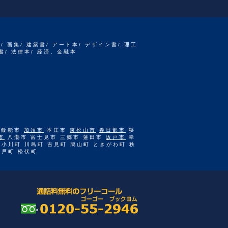
書/ 画集/ 建築書/ アート本/ デザイン書/ 理工
書/ 法律本/ 経済、金融本
 飯能市
加須市
本庄市
東松山市
春日部市
狭
市
八潮市 富士見市 三郷市 蓮田市
坂戸市
幸
 小川町 川島町 吉見町 鳩山町 ときがわ町 秩
杉戸町 松伏町