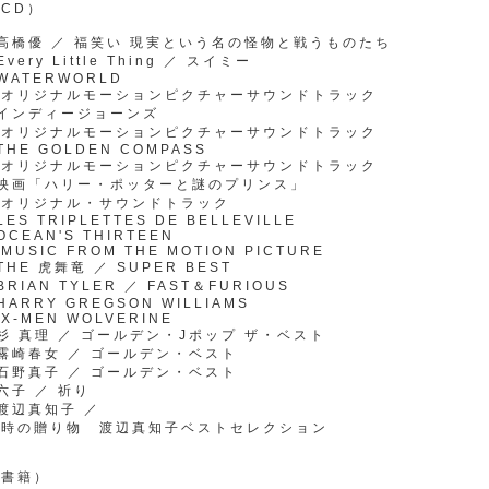
CD）
高橋優 ／ 福笑い 現実という名の怪物と戦うものたち
Every Little Thing ／ スイミー
WATERWORLD
オリジナルモーションピクチャーサウンドトラック
●インディージョーンズ
オリジナルモーションピクチャーサウンドトラック
THE GOLDEN COMPASS
オリジナルモーションピクチャーサウンドトラック
●映画「ハリー・ポッターと謎のプリンス」
オリジナル・サウンドトラック
LES TRIPLETTES DE BELLEVILLE
OCEAN'S THIRTEEN
USIC FROM THE MOTION PICTURE
THE 虎舞竜 ／ SUPER BEST
BRIAN TYLER ／ FAST＆FURIOUS
HARRY GREGSON WILLIAMS
-MEN WOLVERINE
杉 真理 ／ ゴールデン・Jポップ ザ・ベスト
露崎春女 ／ ゴールデン・ベスト
石野真子 ／ ゴールデン・ベスト
六子 ／ 祈り
渡辺真知子 ／
時の贈り物 渡辺真知子ベストセレクション
（書籍）