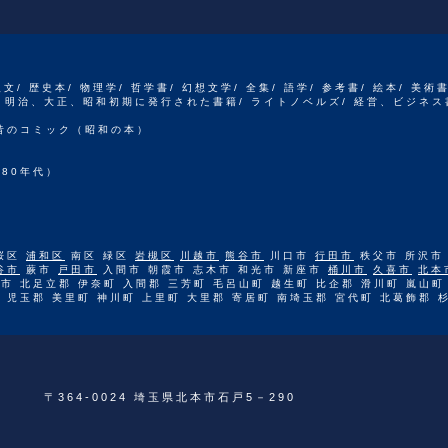
人文/ 歴史本/ 物理学/ 哲学書/ 幻想文学/ 全集/ 語学/ 参考書/ 絵本/ 美術
江戸、明治、大正、昭和初期に発行された書籍/ ライトノベルズ/ 経営、ビジネス
 昔のコミック（昭和の本）
80年代）
桜区
浦和区
南区 緑区
岩槻区
川越市
熊谷市
川口市
行田市
秩父市 所沢市
谷市
蕨市
戸田市
入間市 朝霞市 志木市 和光市 新座市
桶川市
久喜市
北本
市 北足立郡 伊奈町 入間郡 三芳町 毛呂山町 越生町 比企郡 滑川町 嵐山町
 児玉郡 美里町 神川町 上里町 大里郡 寄居町 南埼玉郡 宮代町 北葛飾郡 
〒364-0024 埼玉県北本市石戸5－290