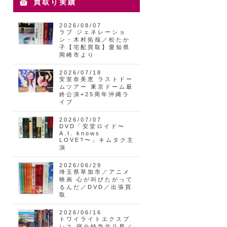
買取り実績
2026/08/07
ラブ ジェネレーショ
ン・木村拓哉／松たか
子【宅配買取】愛知県
岡崎市より
2026/07/18
安室奈美恵 ラストドー
ムツアー 東京ドーム最
終公演+25周年沖縄ラ
イブ
2026/07/07
DVD「安堂ロイド〜
A.I. knows
LOVE?〜」キムタク主
演
2026/06/29
埼玉県草加市／アニメ
映画 心が叫びたがって
るんだ／DVD／出張買
取
2026/06/16
トワイライトエクスプ
レス 寝台特急北斗星／