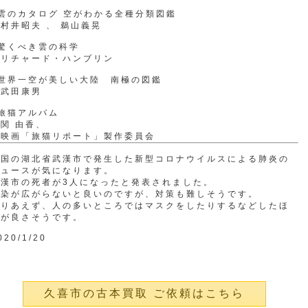
雲のカタログ 空がわかる全種分類図鑑
村井昭夫 、 鵜山義晃
驚くべき雲の科学
リチャード・ハンブリン
●世界一空が美しい大陸 南極の図鑑
武田康男
旅猫アルバム
関 由香、
映画「旅猫リポート」製作委員会
中国の湖北省武漢市で発生した新型コロナウイルスによる肺炎の
ニュースが気になります。
武漢市の死者が3人になったと発表されました。
感染が広がらないと良いのですが、対策も難しそうです。
とりあえず、人の多いところではマスクをしたりするなどしたほ
うが良さそうです。
020/1/20
久喜市の古本買取 ご依頼はこちら