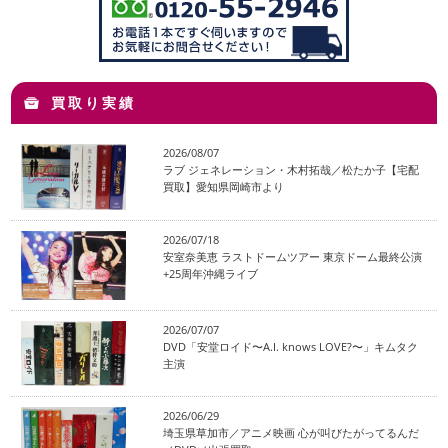
買取り実績
2026/08/07
ラブ ジェネレーション・木村拓哉／松たか子【宅配
買取】愛知県岡崎市より
2026/07/18
安室奈美恵 ラストドームツアー 東京ドーム最終公演
+25周年沖縄ライブ
2026/07/07
DVD「安堂ロイド〜A.I. knows LOVE?〜」キムタク
主演
2026/06/29
埼玉県草加市／アニメ映画 心が叫びたがってるんだ