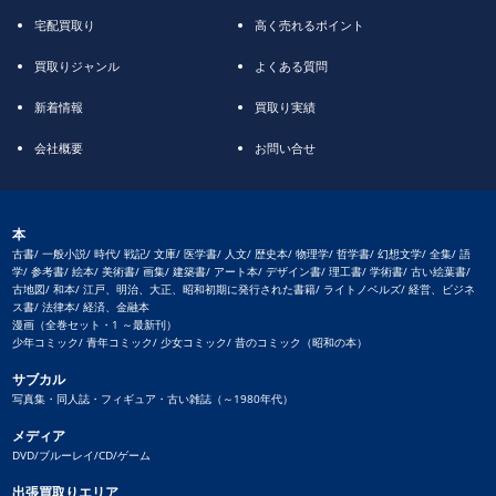
宅配買取り
高く売れるポイント
買取りジャンル
よくある質問
新着情報
買取り実績
会社概要
お問い合せ
本
古書/ 一般小説/ 時代/ 戦記/ 文庫/ 医学書/ 人文/ 歴史本/ 物理学/ 哲学書/ 幻想文学/ 全集/ 語
学/ 参考書/ 絵本/ 美術書/ 画集/ 建築書/ アート本/ デザイン書/ 理工書/ 学術書/ 古い絵葉書/
古地図/ 和本/ 江戸、明治、大正、昭和初期に発行された書籍/ ライトノベルズ/ 経営、ビジネ
ス書/ 法律本/ 経済、金融本
漫画（全巻セット・1 ～最新刊）
少年コミック/ 青年コミック/ 少女コミック/ 昔のコミック（昭和の本）
サブカル
写真集・同人誌・フィギュア・古い雑誌（～1980年代）
メディア
DVD/ブルーレイ/CD/ゲーム
出張買取りエリア