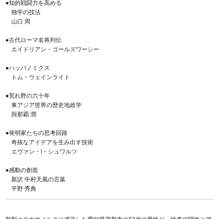
●知的戦闘力を高める
独学の技法
山口 周
●古代ローマ名将列伝
エイドリアン・ゴールズワーシー
●ハッパノミクス
トム・ウェインライト
●荒れ野の六十年
東アジア世界の歴史地政学
與那覇 潤
●発明家たちの思考回路
奇抜なアイデアを生み出す技術
エヴァン・I・シュワルツ
●感動の創造
新訳 中村天風の言葉
平野 秀典