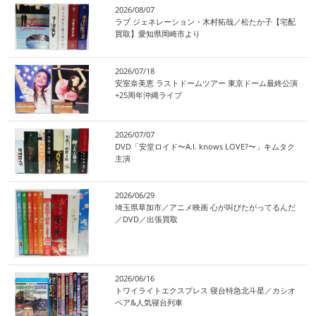
2026/08/07
ラブ ジェネレーション・木村拓哉／松たか子【宅配
買取】愛知県岡崎市より
2026/07/18
安室奈美恵 ラストドームツアー 東京ドーム最終公演
+25周年沖縄ライブ
2026/07/07
DVD「安堂ロイド〜A.I. knows LOVE?〜」キムタク
主演
2026/06/29
埼玉県草加市／アニメ映画 心が叫びたがってるんだ
／DVD／出張買取
2026/06/16
トワイライトエクスプレス 寝台特急北斗星／カシオ
ペア&人気寝台列車