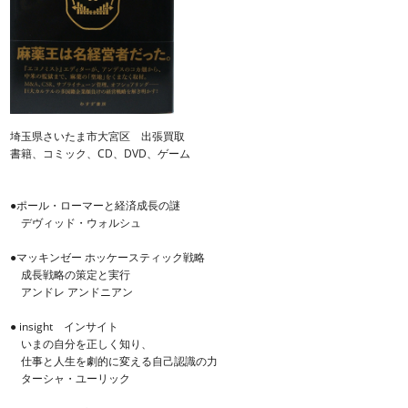
埼玉県さいたま市大宮区 出張買取
書籍、コミック、CD、DVD、ゲーム
●ポール・ローマーと経済成長の謎
デヴィッド・ウォルシュ
●マッキンゼー ホッケースティック戦略
成長戦略の策定と実行
アンドレ アンドニアン
● insight インサイト
いまの自分を正しく知り、
仕事と人生を劇的に変える自己認識の力
ターシャ・ユーリック