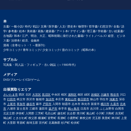
本
古書/ 一般小説/ 時代/ 戦記/ 文庫/ 医学書/ 人文/ 歴史本/ 物理学/ 哲学書/ 幻想文学/ 全集/ 語
学/ 参考書/ 絵本/ 美術書/ 画集/ 建築書/ アート本/ デザイン書/ 理工書/ 学術書/ 古い絵葉書/
古地図/ 和本/ 江戸、明治、大正、昭和初期に発行された書籍/ ライトノベルズ/ 経営、ビジネ
ス書/ 法律本/ 経済、金融本
漫画（全巻セット・1 ～最新刊）
少年コミック/ 青年コミック/ 少女コミック/ 昔のコミック（昭和の本）
サブカル
写真集・同人誌・フィギュア・古い雑誌（～1980年代）
メディア
DVD/ブルーレイ/CD/ゲーム
出張買取りエリア
さいたま市
西区 北区
大宮区
見沼区
中央区 桜区
浦和区
南区 緑区
岩槻区
川越市
熊谷市
川口
市
行田市
秩父市 所沢市 飯能市
加須市
本庄市
東松山市
春日部市
狭山市 羽生市
鴻巣市
深谷
市
上尾市
草加市
越谷市
蕨市
戸田市
入間市 朝霞市 志木市 和光市 新座市
桶川市
久喜市
北本
市
八潮市 富士見市 三郷市 蓮田市
坂戸市
幸手市
鶴ヶ島市
日高市 吉川市 ふじみ野市 白岡市
北足立郡 伊奈町 入間郡 三芳町 毛呂山町 越生町 比企郡 滑川町 嵐山町 小川町 川島町 吉見町
鳩山町 ときがわ町 秩父郡 横瀬町 皆野町 長瀞町 小鹿野町 東秩父村 児玉郡 美里町 神川町 上里
町 大里郡 寄居町 南埼玉郡 宮代町 北葛飾郡 杉戸町 松伏町