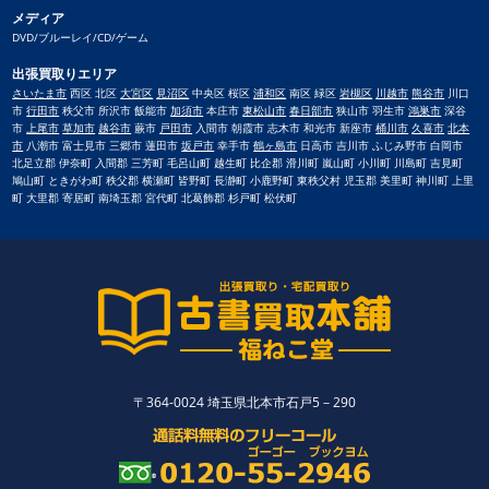
メディア
DVD/ブルーレイ/CD/ゲーム
出張買取りエリア
さいたま市
西区 北区
大宮区
見沼区
中央区 桜区
浦和区
南区 緑区
岩槻区
川越市
熊谷市
川口
市
行田市
秩父市 所沢市 飯能市
加須市
本庄市
東松山市
春日部市
狭山市 羽生市
鴻巣市
深谷
市
上尾市
草加市
越谷市
蕨市
戸田市
入間市 朝霞市 志木市 和光市 新座市
桶川市
久喜市
北本
市
八潮市 富士見市 三郷市 蓮田市
坂戸市
幸手市
鶴ヶ島市
日高市 吉川市 ふじみ野市 白岡市
北足立郡 伊奈町 入間郡 三芳町 毛呂山町 越生町 比企郡 滑川町 嵐山町 小川町 川島町 吉見町
鳩山町 ときがわ町 秩父郡 横瀬町 皆野町 長瀞町 小鹿野町 東秩父村 児玉郡 美里町 神川町 上里
町 大里郡 寄居町 南埼玉郡 宮代町 北葛飾郡 杉戸町 松伏町
〒364-0024 埼玉県北本市石戸5－290