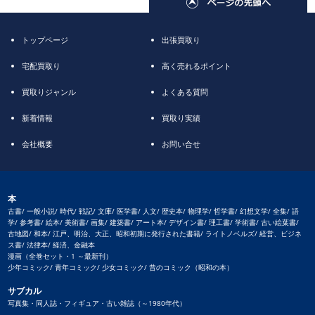
トップページ
出張買取り
宅配買取り
高く売れるポイント
買取りジャンル
よくある質問
新着情報
買取り実績
会社概要
お問い合せ
本
古書/ 一般小説/ 時代/ 戦記/ 文庫/ 医学書/ 人文/ 歴史本/ 物理学/ 哲学書/ 幻想文学/ 全集/ 語
学/ 参考書/ 絵本/ 美術書/ 画集/ 建築書/ アート本/ デザイン書/ 理工書/ 学術書/ 古い絵葉書/
古地図/ 和本/ 江戸、明治、大正、昭和初期に発行された書籍/ ライトノベルズ/ 経営、ビジネ
ス書/ 法律本/ 経済、金融本
漫画（全巻セット・1 ～最新刊）
少年コミック/ 青年コミック/ 少女コミック/ 昔のコミック（昭和の本）
サブカル
写真集・同人誌・フィギュア・古い雑誌（～1980年代）