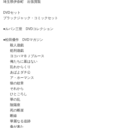
埼玉県伊奈町 出張買取
DVDセット
ブラックジャック・コミックセット
●ルパン三世 DVDコレクション
●松田優作 DVDマガジン
殺人遊戯
処刑遊戯
ヨコハマＢＪブルース
俺たちに墓はない
乱れからくり
あばよダチ公
ア・ホーマンス
狼の紋章
それから
ひとごろし
華の乱
陰陽座
死の断崖
断線
華麗なる追跡
春が来た