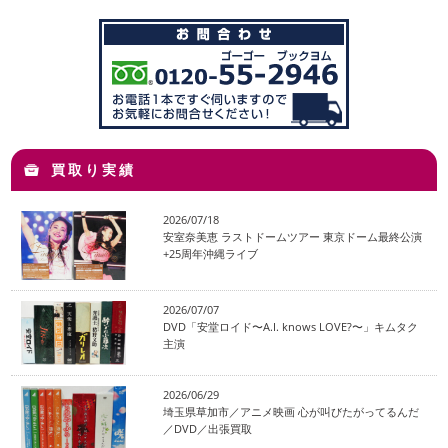
買取り実績
2026/07/18
安室奈美恵 ラストドームツアー 東京ドーム最終公演
+25周年沖縄ライブ
2026/07/07
DVD「安堂ロイド〜A.I. knows LOVE?〜」キムタク
主演
2026/06/29
埼玉県草加市／アニメ映画 心が叫びたがってるんだ
／DVD／出張買取