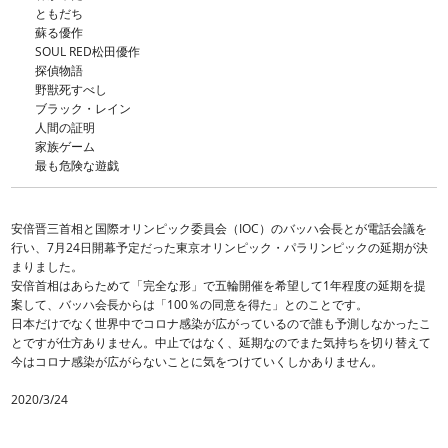
ともだち
蘇る優作
SOUL RED松田優作
探偵物語
野獣死すべし
ブラック・レイン
人間の証明
家族ゲーム
最も危険な遊戯
安倍晋三首相と国際オリンピック委員会（IOC）のバッハ会長とが電話会議を
行い、7月24日開幕予定だった東京オリンピック・パラリンピックの延期が決
まりました。
安倍首相はあらためて「完全な形」で五輪開催を希望して1年程度の延期を提
案して、バッハ会長からは「100％の同意を得た」とのことです。
日本だけでなく世界中でコロナ感染が広がっているので誰も予測しなかったこ
とですが仕方ありません。中止ではなく、延期なのでまた気持ちを切り替えて
今はコロナ感染が広がらないことに気をつけていくしかありません。
2020/3/24