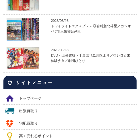
2026/06/16
トワイライトエクスプレス 寝台特急北斗星／カシオ
ペア&人気寝台列車
2026/05/18
DVD＜出張買取＞千葉県花見川区より／ウレロ☆未
体験少女／劇団ひとり
サイトメニュー
トップページ
出張買取り
宅配買取り
高く売れるポイント