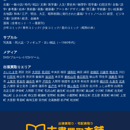
古書/ 一般小説/ 時代/ 戦記/ 文庫/ 医学書/ 人文/ 歴史本/ 物理学/ 哲学書/ 幻想文学/ 全集/ 語
学/ 参考書/ 絵本/ 美術書/ 画集/ 建築書/ アート本/ デザイン書/ 理工書/ 学術書/ 古い絵葉書/
古地図/ 和本/ 江戸、明治、大正、昭和初期に発行された書籍/ ライトノベルズ/ 経営、ビジネ
ス書/ 法律本/ 経済、金融本
漫画（全巻セット・1 ～最新刊）
少年コミック/ 青年コミック/ 少女コミック/ 昔のコミック（昭和の本）
サブカル
写真集・同人誌・フィギュア・古い雑誌（～1980年代）
メディア
DVD/ブルーレイ/CD/ゲーム
出張買取りエリア
さいたま市
西区 北区
大宮区
見沼区
中央区 桜区
浦和区
南区 緑区
岩槻区
川越市
熊谷市
川口
市
行田市
秩父市 所沢市 飯能市
加須市
本庄市
東松山市
春日部市
狭山市 羽生市
鴻巣市
深谷
市
上尾市
草加市
越谷市
蕨市
戸田市
入間市 朝霞市 志木市 和光市 新座市
桶川市
久喜市
北本
市
八潮市 富士見市 三郷市 蓮田市
坂戸市
幸手市
鶴ヶ島市
日高市 吉川市 ふじみ野市 白岡市
北足立郡 伊奈町 入間郡 三芳町 毛呂山町 越生町 比企郡 滑川町 嵐山町 小川町 川島町 吉見町
鳩山町 ときがわ町 秩父郡 横瀬町 皆野町 長瀞町 小鹿野町 東秩父村 児玉郡 美里町 神川町 上里
町 大里郡 寄居町 南埼玉郡 宮代町 北葛飾郡 杉戸町 松伏町