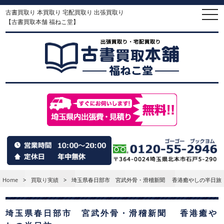
古書買取り 本買取り 宅配買取り 出張買取り
togg
navi
【古書買取本舗 福ねこ堂】
Home
>
買取り実績
>
埼玉県春日部市 宮武外骨・滑稽新聞 香港癒やしの半日旅
埼玉県春日部市 宮武外骨・滑稽新聞 香港癒や