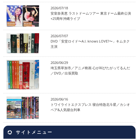
2026/07/18
安室奈美恵 ラストドームツアー 東京ドーム最終公演
+25周年沖縄ライブ
2026/07/07
DVD「安堂ロイド〜A.I. knows LOVE?〜」キムタク
主演
2026/06/29
埼玉県草加市／アニメ映画 心が叫びたがってるんだ
／DVD／出張買取
2026/06/16
トワイライトエクスプレス 寝台特急北斗星／カシオ
ペア&人気寝台列車
サイトメニュー