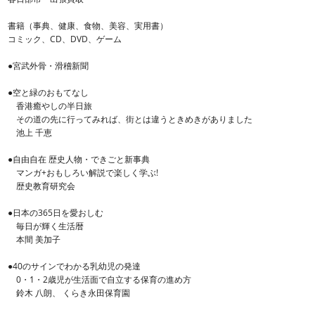
書籍（事典、健康、食物、美容、実用書）
コミック、CD、DVD、ゲーム
●宮武外骨・滑稽新聞
●空と緑のおもてなし
香港癒やしの半日旅
その道の先に行ってみれば、街とは違うときめきがありました
池上 千恵
●自由自在 歴史人物・できごと新事典
マンガ+おもしろい解説で楽しく学ぶ!
歴史教育研究会
●日本の365日を愛おしむ
毎日が輝く生活暦
本間 美加子
●40のサインでわかる乳幼児の発達
0・1・2歳児が生活面で自立する保育の進め方
鈴木 八朗、 くらき永田保育園