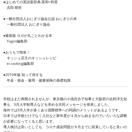
●はじめての英語新辞典:英和+和英
吉田 晴世
●一般社団法人おにぎり協会公認 おにぎりの本
一般社団法人 おにぎり協会
●最新版 ヨガが丸ごとわかる本
Yogini編集部
●おうちで簡単！
キッシュ店主のキッシュレシピ
ei cooking編集部
●2019年版 知って得する
年金・税金・雇用・健康保険の基礎知識
学校はまだ再開されませんが、東京都の小池百合子知事と大阪府の吉村洋文知
事も、9月入学制導入などを求める共同メッセージを発表しました。
海外では9月入学が多くあり国際標準への同調のメリットがあるようです。
日本では学校だけでなく入社など新年度が４月から始まるのでいろいろな調整
が必要になってくると思います。
導入検討は良いとしても、コロナ感染問題が９月までに収束していると良いの