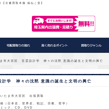
り【古書買取本舗 福ねこ堂】
ま市大宮区 言霊設計学 神々の沈黙 意識の誕生と文明の興亡
設計学 神々の沈黙 意識の誕生と文明の興亡
さいたま市大宮区 出張買取
書籍（日本史、世界史、戦記、宗教、哲学）
ミック、CD、DVD