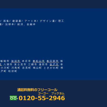
書/ 画集/ 建築書/ アート本/ デザイン書/ 理工
書/ 法律本/ 経済、金融本
 飯能市
加須市
本庄市
東松山市
春日部市
狭
市
八潮市 富士見市 三郷市 蓮田市
坂戸市
幸
 小川町 川島町 吉見町 鳩山町 ときがわ町 秩
杉戸町 松伏町