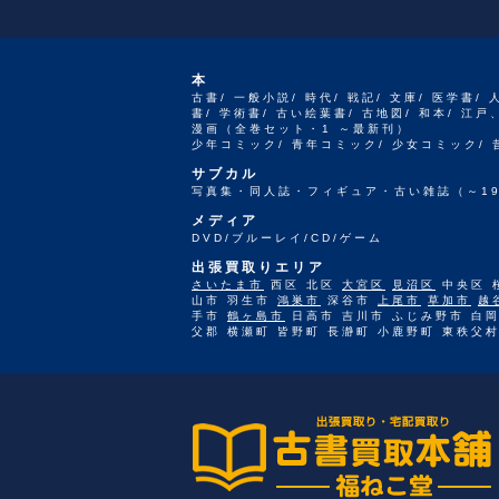
本
古書/ 一般小説/ 時代/ 戦記/ 文庫/ 医学書/ 
書/ 学術書/ 古い絵葉書/ 古地図/ 和本/ 
漫画（全巻セット・1 ～最新刊）
少年コミック/ 青年コミック/ 少女コミック/
サブカル
写真集・同人誌・フィギュア・古い雑誌（～19
メディア
DVD/ブルーレイ/CD/ゲーム
出張買取りエリア
さいたま市
西区 北区
大宮区
見沼区
中央区 
山市 羽生市
鴻巣市
深谷市
上尾市
草加市
越
手市
鶴ヶ島市
日高市 吉川市 ふじみ野市 白岡
父郡 横瀬町 皆野町 長瀞町 小鹿野町 東秩父村