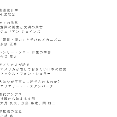
言霊設計学
七沢賢治
神々の沈黙
意識の誕生と文明の興亡
ジュリアン ジェインズ
●「資質・能力」と学びのメカニズム
奈須 正裕
ヘンリー・ソロー 野生の学舎
今福 龍太
アメリカ人が語る
アメリカが隠しておきたい日本の歴史
マックス・フォン・シュラー
人はなぜ宇宙人に誘拐されるのか?
エリエザー・J・スタンバーグ
古代アンデス
神殿から始まる文明
貫 良夫、加藤 泰建、関 雄二
浮世絵の歴史
小林 忠