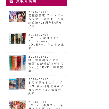
買取り実績
2026/07/18
安室奈美恵 ラストドー
ムツアー 東京ドーム最
終公演+25周年沖縄ラ
イブ
2026/07/07
DVD「安堂ロイド〜
A.I. knows
LOVE?〜」キムタク主
演
2026/06/29
埼玉県草加市／アニメ
映画 心が叫びたがって
るんだ／DVD／出張買
取
2026/06/16
トワイライトエクスプ
レス 寝台特急北斗星／
カシオペア&人気寝台
列車
2026/05/18
DVD＜出張買取＞千葉
県花見川区より／ウレ