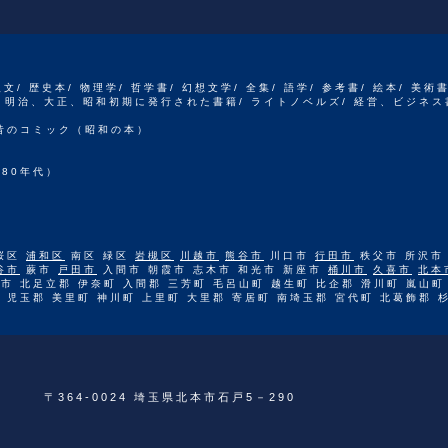
人文/ 歴史本/ 物理学/ 哲学書/ 幻想文学/ 全集/ 語学/ 参考書/ 絵本/ 美術
江戸、明治、大正、昭和初期に発行された書籍/ ライトノベルズ/ 経営、ビジネス
 昔のコミック（昭和の本）
80年代）
桜区
浦和区
南区 緑区
岩槻区
川越市
熊谷市
川口市
行田市
秩父市 所沢市
谷市
蕨市
戸田市
入間市 朝霞市 志木市 和光市 新座市
桶川市
久喜市
北本
市 北足立郡 伊奈町 入間郡 三芳町 毛呂山町 越生町 比企郡 滑川町 嵐山町
 児玉郡 美里町 神川町 上里町 大里郡 寄居町 南埼玉郡 宮代町 北葛飾郡 
〒364-0024 埼玉県北本市石戸5－290