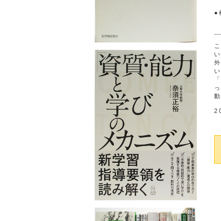
●
外
「
2