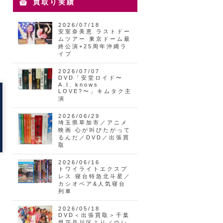
買取り実績
2026/07/18
安室奈美恵 ラストドー
ムツアー 東京ドーム最
終公演+25周年沖縄ラ
イブ
2026/07/07
DVD「安堂ロイド〜
A.I. knows
LOVE?〜」キムタク主
演
2026/06/29
埼玉県草加市／アニメ
映画 心が叫びたがって
るんだ／DVD／出張買
取
2026/06/16
トワイライトエクスプ
レス 寝台特急北斗星／
カシオペア&人気寝台
列車
2026/05/18
DVD＜出張買取＞千葉
県花見川区より／ウレ