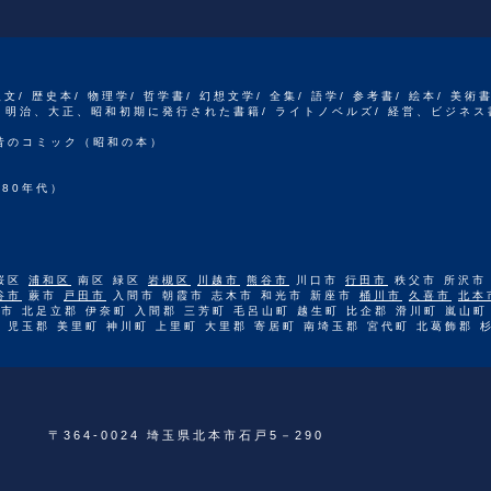
人文/ 歴史本/ 物理学/ 哲学書/ 幻想文学/ 全集/ 語学/ 参考書/ 絵本/ 美術
江戸、明治、大正、昭和初期に発行された書籍/ ライトノベルズ/ 経営、ビジネス
 昔のコミック（昭和の本）
80年代）
桜区
浦和区
南区 緑区
岩槻区
川越市
熊谷市
川口市
行田市
秩父市 所沢市
谷市
蕨市
戸田市
入間市 朝霞市 志木市 和光市 新座市
桶川市
久喜市
北本
市 北足立郡 伊奈町 入間郡 三芳町 毛呂山町 越生町 比企郡 滑川町 嵐山町
 児玉郡 美里町 神川町 上里町 大里郡 寄居町 南埼玉郡 宮代町 北葛飾郡 
〒364-0024 埼玉県北本市石戸5－290