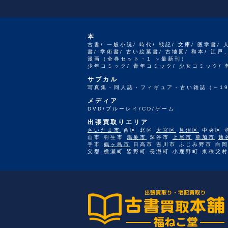
本
古書/ 一般小説/ 時代/ 戦記/ 文庫/ 医学書/ 
書/ 学術書/ 古い絵葉書/ 古地図/ 和本/ 
漫画（全巻セット・1 ～最新刊）
少年コミック/ 青年コミック/ 少女コミック/
サブカル
写真集・同人誌・フィギュア・古い雑誌（～19
メディア
DVD/ブルーレイ/CD/ゲーム
出張買取りエリア
さいたま市
西区 北区
大宮区
見沼区
中央区 
山市 羽生市
鴻巣市
深谷市
上尾市
草加市
越
手市
鶴ヶ島市
日高市 吉川市 ふじみ野市 白岡
父郡 横瀬町 皆野町 長瀞町 小鹿野町 東秩父村