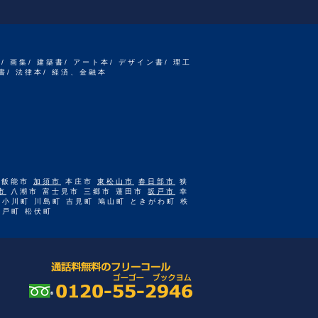
書/ 画集/ 建築書/ アート本/ デザイン書/ 理工
書/ 法律本/ 経済、金融本
 飯能市
加須市
本庄市
東松山市
春日部市
狭
市
八潮市 富士見市 三郷市 蓮田市
坂戸市
幸
 小川町 川島町 吉見町 鳩山町 ときがわ町 秩
杉戸町 松伏町