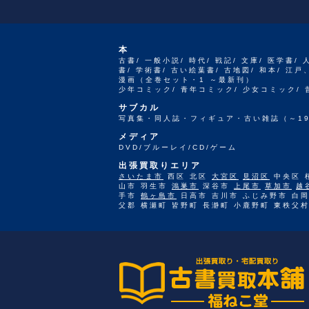
本
古書/ 一般小説/ 時代/ 戦記/ 文庫/ 医学書/ 
書/ 学術書/ 古い絵葉書/ 古地図/ 和本/ 
漫画（全巻セット・1 ～最新刊）
少年コミック/ 青年コミック/ 少女コミック/
サブカル
写真集・同人誌・フィギュア・古い雑誌（～19
メディア
DVD/ブルーレイ/CD/ゲーム
出張買取りエリア
さいたま市
西区 北区
大宮区
見沼区
中央区 
山市 羽生市
鴻巣市
深谷市
上尾市
草加市
越
手市
鶴ヶ島市
日高市 吉川市 ふじみ野市 白岡
父郡 横瀬町 皆野町 長瀞町 小鹿野町 東秩父村