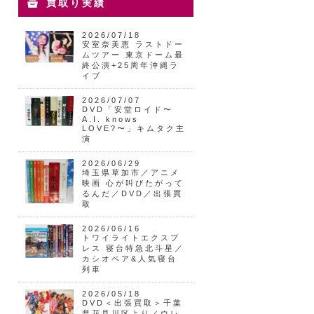
買取り実績
2026/07/18
安室奈美恵 ラストドー
ムツアー 東京ドーム最
終公演+25周年沖縄ラ
イブ
2026/07/07
DVD「安堂ロイド〜
A.I. knows
LOVE?〜」キムタク主
演
2026/06/29
埼玉県草加市／アニメ
映画 心が叫びたがって
るんだ／DVD／出張買
取
2026/06/16
トワイライトエクスプ
レス 寝台特急北斗星／
カシオペア&人気寝台
列車
2026/05/18
DVD＜出張買取＞千葉
県花見川区より／ウレ