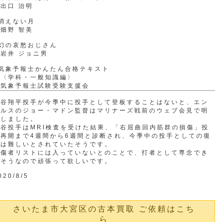
出口 治明
消えない月
畑野 智美
幻の哀愁おじさん
岩井 ジョニ男
●気象予報士かんたん合格テキスト
〈学科・一般知識編〉
気象予報士試験受験支援会
大谷翔平投手が今季中に投手として登板することはないと、エン
ゼルスのジョー・マドン監督はマリナーズ戦前のウェブ会見で明
言しました。
大谷投手はMRI検査を受けた結果、「右屈曲回内筋群の損傷」投
球再開まで4週間から6週間と診断され、今季中の投手としての復
帰は難しいとされていたそうです。
負傷者リストには入っていないとのことで、打者として専念でき
るそうなので頑張って欲しいです。
020/8/5
さいたま市大宮区の古本買取 ご依頼はこち
ら