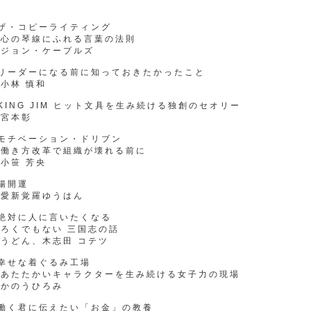
●ザ・コピーライティング
心の琴線にふれる言葉の法則
ジョン・ケープルズ
●リーダーになる前に知っておきたかったこと
小林 慎和
KING JIM ヒット文具を生み続ける独創のセオリー
宮本彰
●モチベーション・ドリブン
働き方改革で組織が壊れる前に
小笹 芳央
腸開運
愛新覚羅ゆうはん
●絶対に人に言いたくなる
ろくでもない 三国志の話
うどん、木志田 コテツ
幸せな着ぐるみ工場
あたたかいキャラクターを生み続ける女子力の現場
かのうひろみ
●働く君に伝えたい「お金」の教養