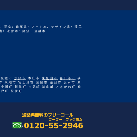
書/ 画集/ 建築書/ アート本/ デザイン書/ 理工
書/ 法律本/ 経済、金融本
 飯能市
加須市
本庄市
東松山市
春日部市
狭
市
八潮市 富士見市 三郷市 蓮田市
坂戸市
幸
 小川町 川島町 吉見町 鳩山町 ときがわ町 秩
杉戸町 松伏町