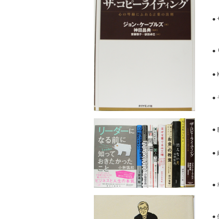
●
●
●