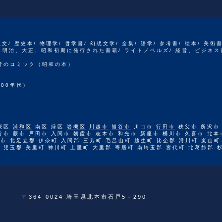
人文/ 歴史本/ 物理学/ 哲学書/ 幻想文学/ 全集/ 語学/ 参考書/ 絵本/ 美術
江戸、明治、大正、昭和初期に発行された書籍/ ライトノベルズ/ 経営、ビジネス
 昔のコミック（昭和の本）
80年代）
桜区
浦和区
南区 緑区
岩槻区
川越市
熊谷市
川口市
行田市
秩父市 所沢市
谷市
蕨市
戸田市
入間市 朝霞市 志木市 和光市 新座市
桶川市
久喜市
北本
市 北足立郡 伊奈町 入間郡 三芳町 毛呂山町 越生町 比企郡 滑川町 嵐山町
 児玉郡 美里町 神川町 上里町 大里郡 寄居町 南埼玉郡 宮代町 北葛飾郡 
〒364-0024 埼玉県北本市石戸5－290