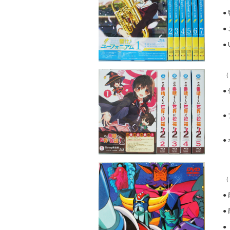
●
●
●
●
●
（
●
●