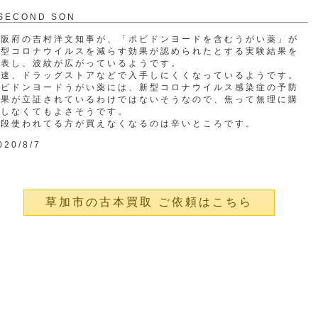
SECOND SON
大阪府の吉村洋文知事が、「ポビドンヨードを含むうがい薬」が
新型コロナウイルスを減らす効果が認められたとする実験結果を
発表し、波紋が広がっているようです。
早速、ドラッグストアなどで入手しにくくなっているようです。
ポビドンヨードうがい薬には、新型コロナウイルス感染症の予防
効果が立証されているわけではないそうなので、焦って無理に購
入しなくてもよさそうです。
普段使われてる方が買えなくなるのは辛いところです。
020/8/7
草加市の古本買取 ご依頼はこちら