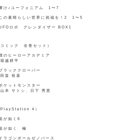
響け♪ユーフォニアム 1〜7
この素晴らしい世界に祝福を！2 1〜5
UFOロボ グレンダイザー BOX1
（コミック 全巻セット）
●僕のヒーローアカデミア
堀越耕平
ブラッククローバー
田畠 裕基
ポケットモンスター
山本 サトシ、日下 秀憲
PlayStation 4）
龍が如く6
龍が如く 極
●ドラゴンボールゼノバース