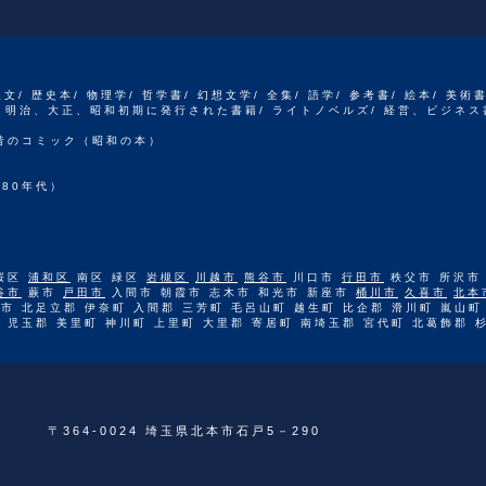
人文/ 歴史本/ 物理学/ 哲学書/ 幻想文学/ 全集/ 語学/ 参考書/ 絵本/ 美術
江戸、明治、大正、昭和初期に発行された書籍/ ライトノベルズ/ 経営、ビジネス
 昔のコミック（昭和の本）
80年代）
桜区
浦和区
南区 緑区
岩槻区
川越市
熊谷市
川口市
行田市
秩父市 所沢市
谷市
蕨市
戸田市
入間市 朝霞市 志木市 和光市 新座市
桶川市
久喜市
北本
市 北足立郡 伊奈町 入間郡 三芳町 毛呂山町 越生町 比企郡 滑川町 嵐山町
 児玉郡 美里町 神川町 上里町 大里郡 寄居町 南埼玉郡 宮代町 北葛飾郡 
〒364-0024 埼玉県北本市石戸5－290