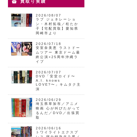
買取り実績
2026/08/07
ラブ ジェネレーショ
ン・木村拓哉／松たか
子【宅配買取】愛知県
岡崎市より
2026/07/18
安室奈美恵 ラストドー
ムツアー 東京ドーム最
終公演+25周年沖縄ラ
イブ
2026/07/07
DVD「安堂ロイド〜
A.I. knows
LOVE?〜」キムタク主
演
2026/06/29
埼玉県草加市／アニメ
映画 心が叫びたがって
るんだ／DVD／出張買
取
2026/06/16
トワイライトエクスプ
レス 寝台特急北斗星／