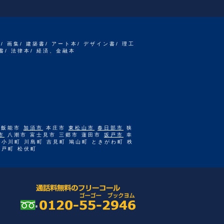
書/ 画集/ 建築書/ アート本/ デザイン書/ 理工
書/ 法律本/ 経済、金融本
 飯能市
加須市
本庄市
東松山市
春日部市
狭
市
八潮市 富士見市 三郷市 蓮田市
坂戸市
幸
 小川町 川島町 吉見町 鳩山町 ときがわ町 秩
杉戸町 松伏町