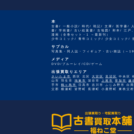
本
古書/ 一般小説/ 時代/ 戦記/ 文庫/ 医学書/ 
書/ 学術書/ 古い絵葉書/ 古地図/ 和本/ 
漫画（全巻セット・1 ～最新刊）
少年コミック/ 青年コミック/ 少女コミック/
サブカル
写真集・同人誌・フィギュア・古い雑誌（～19
メディア
DVD/ブルーレイ/CD/ゲーム
出張買取りエリア
さいたま市
西区 北区
大宮区
見沼区
中央区 
山市 羽生市
鴻巣市
深谷市
上尾市
草加市
越
手市
鶴ヶ島市
日高市 吉川市 ふじみ野市 白岡
父郡 横瀬町 皆野町 長瀞町 小鹿野町 東秩父村