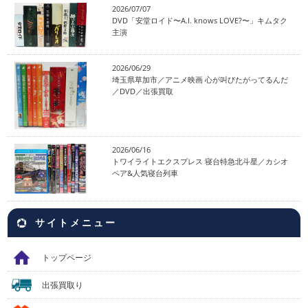
2026/07/07
DVD「安堂ロイド〜A.I. knows LOVE?〜」キムタク
主演
2026/06/29
埼玉県草加市／アニメ映画 心が叫びたがってるんだ
／DVD／出張買取
2026/06/16
トワイライトエクスプレス 寝台特急北斗星／カシオ
ペア&人気寝台列車
サイトメニュー
トップページ
出張買取り