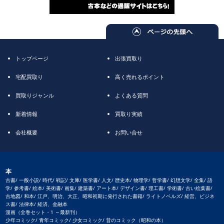
トップページ
出張買取り
宅配買取り
高く売れるポイント
買取りジャンル
よくある質問
新着情報
買取り実績
会社概要
お問い合せ
本
古書/ 一般小説/ 時代/ 戦記/ 文庫/ 医学書/ 人文/ 歴史本/ 物理学/ 哲学書/ 幻想文学/ 全集/ 語
学/ 参考書/ 絵本/ 美術書/ 画集/ 建築書/ アート本/ デザイン書/ 理工書/ 学術書/ 古い絵葉書/
古地図/ 和本/ 江戸、明治、大正、昭和初期に発行された書籍/ ライトノベルズ/ 経営、ビジネ
ス書/ 法律本/ 経済、金融本
漫画（全巻セット・1 ～最新刊）
少年コミック/ 青年コミック/ 少女コミック/ 昔のコミック（昭和の本）