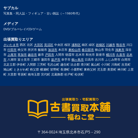
サブカル
写真集・同人誌・フィギュア・古い雑誌（～1980年代）
メディア
DVD/ブルーレイ/CD/ゲーム
出張買取りエリア
さいたま市
西区 北区
大宮区
見沼区
中央区 桜区
浦和区
南区 緑区
岩槻区
川越市
熊谷市
川口
市
行田市
秩父市 所沢市 飯能市
加須市
本庄市
東松山市
春日部市
狭山市 羽生市
鴻巣市
深谷
市
上尾市
草加市
越谷市
蕨市
戸田市
入間市 朝霞市 志木市 和光市 新座市
桶川市
久喜市
北本
市
八潮市 富士見市 三郷市 蓮田市
坂戸市
幸手市
鶴ヶ島市
日高市 吉川市 ふじみ野市 白岡市
北足立郡 伊奈町 入間郡 三芳町 毛呂山町 越生町 比企郡 滑川町 嵐山町 小川町 川島町 吉見町
鳩山町 ときがわ町 秩父郡 横瀬町 皆野町 長瀞町 小鹿野町 東秩父村 児玉郡 美里町 神川町 上里
町 大里郡 寄居町 南埼玉郡 宮代町 北葛飾郡 杉戸町 松伏町
〒364-0024 埼玉県北本市石戸5－290