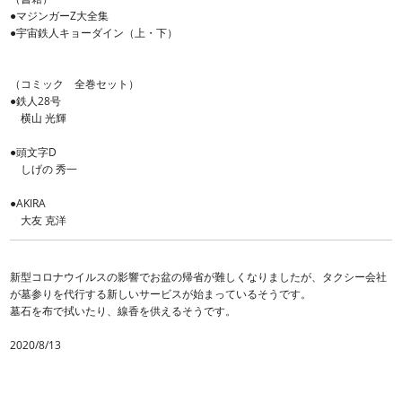
●マジンガーZ大全集
●宇宙鉄人キョーダイン（上・下）
（コミック 全巻セット）
●鉄人28号
横山 光輝
●頭文字D
しげの 秀一
●AKIRA
大友 克洋
新型コロナウイルスの影響でお盆の帰省が難しくなりましたが、タクシー会社
が墓参りを代行する新しいサービスが始まっているそうです。
墓石を布で拭いたり、線香を供えるそうです。
2020/8/13