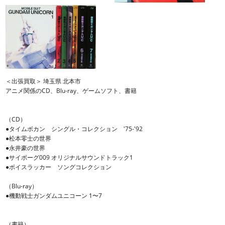
＜出張買取＞ 埼玉県 北本市
アニメ関係のCD、Blu-ray、ゲームソフト、書籍
（CD）
●タイムボカン シングル・コレクション '75-'92
●松本零士の世界
●永井豪の世界
●サイボーグ009 オリジナルサウンドトラック1
●ボイスラッカー ソングコレクション
（Blu-ray）
●機動戦士ガンダムユニコーン 1〜7
（書籍）