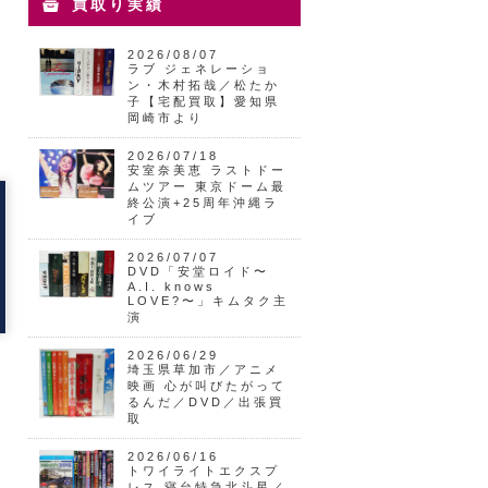
買取り実績
2026/08/07
ラブ ジェネレーショ
ン・木村拓哉／松たか
子【宅配買取】愛知県
岡崎市より
2026/07/18
安室奈美恵 ラストドー
ムツアー 東京ドーム最
終公演+25周年沖縄ラ
イブ
2026/07/07
DVD「安堂ロイド〜
A.I. knows
LOVE?〜」キムタク主
演
2026/06/29
埼玉県草加市／アニメ
映画 心が叫びたがって
るんだ／DVD／出張買
取
2026/06/16
トワイライトエクスプ
レス 寝台特急北斗星／