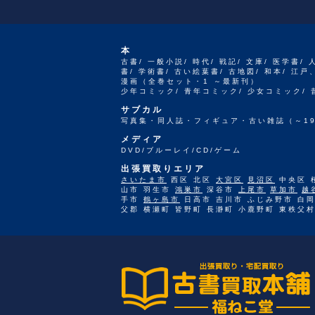
本
古書/ 一般小説/ 時代/ 戦記/ 文庫/ 医学書/ 
書/ 学術書/ 古い絵葉書/ 古地図/ 和本/ 
漫画（全巻セット・1 ～最新刊）
少年コミック/ 青年コミック/ 少女コミック/
サブカル
写真集・同人誌・フィギュア・古い雑誌（～19
メディア
DVD/ブルーレイ/CD/ゲーム
出張買取りエリア
さいたま市
西区 北区
大宮区
見沼区
中央区 
山市 羽生市
鴻巣市
深谷市
上尾市
草加市
越
手市
鶴ヶ島市
日高市 吉川市 ふじみ野市 白岡
父郡 横瀬町 皆野町 長瀞町 小鹿野町 東秩父村