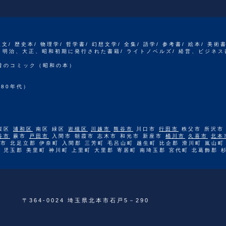
人文/ 歴史本/ 物理学/ 哲学書/ 幻想文学/ 全集/ 語学/ 参考書/ 絵本/ 美術
江戸、明治、大正、昭和初期に発行された書籍/ ライトノベルズ/ 経営、ビジネス
 昔のコミック（昭和の本）
80年代）
桜区
浦和区
南区 緑区
岩槻区
川越市
熊谷市
川口市
行田市
秩父市 所沢市
谷市
蕨市
戸田市
入間市 朝霞市 志木市 和光市 新座市
桶川市
久喜市
北本
市 北足立郡 伊奈町 入間郡 三芳町 毛呂山町 越生町 比企郡 滑川町 嵐山町
 児玉郡 美里町 神川町 上里町 大里郡 寄居町 南埼玉郡 宮代町 北葛飾郡 
〒364-0024 埼玉県北本市石戸5－290