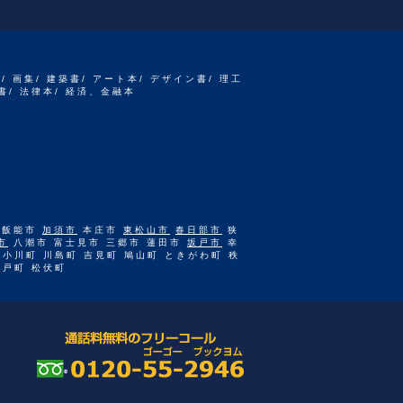
書/ 画集/ 建築書/ アート本/ デザイン書/ 理工
書/ 法律本/ 経済、金融本
 飯能市
加須市
本庄市
東松山市
春日部市
狭
市
八潮市 富士見市 三郷市 蓮田市
坂戸市
幸
 小川町 川島町 吉見町 鳩山町 ときがわ町 秩
杉戸町 松伏町