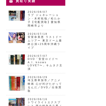
買取り実績
2026/08/07
ラブ ジェネレーショ
ン・木村拓哉／松たか
子【宅配買取】愛知県
岡崎市より
2026/07/18
安室奈美恵 ラストドー
ムツアー 東京ドーム最
終公演+25周年沖縄ラ
イブ
2026/07/07
DVD「安堂ロイド〜
A.I. knows
LOVE?〜」キムタク主
演
2026/06/29
埼玉県草加市／アニメ
映画 心が叫びたがって
るんだ／DVD／出張買
取
2026/06/16
トワイライトエクスプ
レス 寝台特急北斗星／