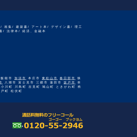
書/ 画集/ 建築書/ アート本/ デザイン書/ 理工
書/ 法律本/ 経済、金融本
 飯能市
加須市
本庄市
東松山市
春日部市
狭
市
八潮市 富士見市 三郷市 蓮田市
坂戸市
幸
 小川町 川島町 吉見町 鳩山町 ときがわ町 秩
杉戸町 松伏町