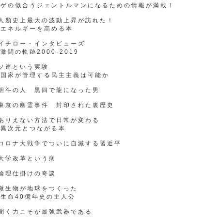
ヒゲの似合うジェントルマンになるための情報が満載！
●人類史上最大の波動上昇が訪れた！
エネルギーを高める本
●イチロー・インタビューズ
闘の軌跡2000-2019
ソ連という実験
国家が管理する民主主義は可能か
●胆斗の人 黒四で龍になった男
●東京の幽霊事件 封印された裏歴史
●ありえない方法で日常が変わる
異次元とつながる本
●コロナ大戦争でついに自滅する習近平
大学改革という病
論理仕掛けの奇談
●微生物が地球をつくった
生命40億年史の主人公
●聞く力こそが最強武器である