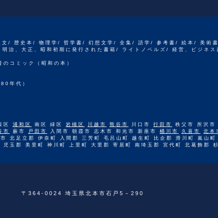
人文/ 歴史本/ 物理学/ 哲学書/ 幻想文学/ 全集/ 語学/ 参考書/ 絵本/ 美術
江戸、明治、大正、昭和初期に発行された書籍/ ライトノベルズ/ 経営、ビジネス
 昔のコミック（昭和の本）
80年代）
桜区
浦和区
南区 緑区
岩槻区
川越市
熊谷市
川口市
行田市
秩父市 所沢市
谷市
蕨市
戸田市
入間市 朝霞市 志木市 和光市 新座市
桶川市
久喜市
北本
市 北足立郡 伊奈町 入間郡 三芳町 毛呂山町 越生町 比企郡 滑川町 嵐山町
 児玉郡 美里町 神川町 上里町 大里郡 寄居町 南埼玉郡 宮代町 北葛飾郡 
〒364-0024 埼玉県北本市石戸5－290