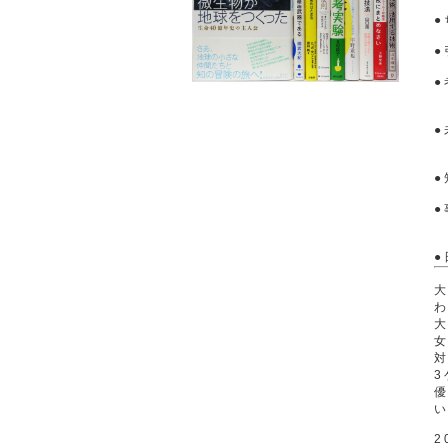
●
●
●
●
大
大
対
3
2