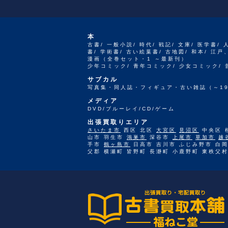
本
古書/ 一般小説/ 時代/ 戦記/ 文庫/ 医学書/ 
書/ 学術書/ 古い絵葉書/ 古地図/ 和本/ 
漫画（全巻セット・1 ～最新刊）
少年コミック/ 青年コミック/ 少女コミック/
サブカル
写真集・同人誌・フィギュア・古い雑誌（～19
メディア
DVD/ブルーレイ/CD/ゲーム
出張買取りエリア
さいたま市
西区 北区
大宮区
見沼区
中央区 
山市 羽生市
鴻巣市
深谷市
上尾市
草加市
越
手市
鶴ヶ島市
日高市 吉川市 ふじみ野市 白岡
父郡 横瀬町 皆野町 長瀞町 小鹿野町 東秩父村