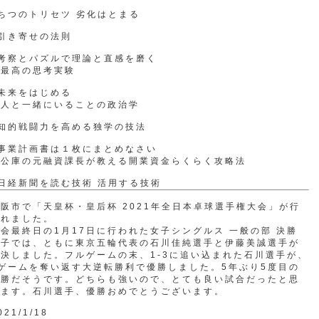
ちつのトリセツ 劣化はとまる
引き寄せの法則
●考察とパズルで理論と直感を磨く
最高の思考実験
未来をはじめる
人と一緒にいることの政治学
●知的戦闘力を高める独学の技法
●事業計画書は１枚にまとめなさい
公庫の元融資課長が教える開業資金らくらく攻略法
日経新聞を読む技術 活用する技術
阪市で「天皇杯・皇后杯 2021年全日本卓球選手権大会」が行
われました。
会最終日の1月17日に行われた女子シングルス 一般の部 決勝
女子では、ともに東京五輪代表の石川佳純選手と伊藤美誠選手が
決しました。フルゲームの末、1-3に追い込まれた石川選手が、
ゲームを奪い返す大逆転勝利で優勝しました。5年ぶり5度目の
優勝だそうです。どちらも強いので、とても良い試合だったと思
います。石川選手、優勝おめでとうございます。
021/1/18