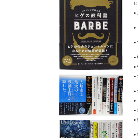
激
●
●
●