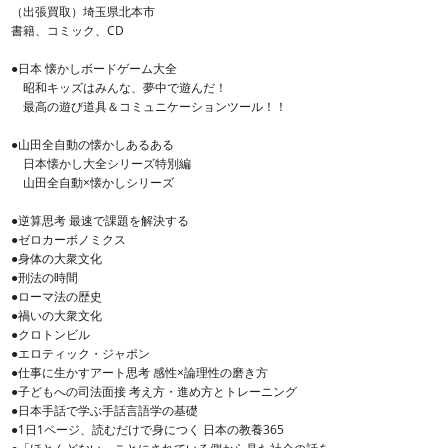
（出張買取）埼玉県北本市
書籍、コミック、CD
●日本 懐かしボードゲーム大全
昭和キッズはみんな、夢中で遊んだ！
最高の遊び道具＆コミュニケーションツール！！
●山田全自動の懐かしあるある
日本懐かし大全シリーズ特別編
山田全自動×懐かしシリーズ
●逆算思考 最速で課題を解決する
●ゼロカーボノミクス
●身体の大衆文化
●刑法の時間
●ローマ法の歴史
●禍いの大衆文化
●クロトンビル
●エロティック・ジャポン
●仕事に生かすアート思考 感性×論理性の磨き方
●子どもへの司法面接 考え方・進め方とトレーニング
●日本手話で学ぶ手話言語学の基礎
●1日1ページ、読むだけで身につく 日本の教養365