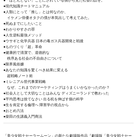
●「ほとんどない」ことにされている側から見た社会の話を。
●現代知識チートマニュアル
●人類にとって「推し」とは何なのか、
イケメン俳優オタクの僕が本気出して考えてみた。
●死ぬまでにしたいこと
●わかりやすさの罪
●人生逆転最強メソッド
●ウサギと化学兵器 日本の毒ガス兵器開発と戦後
●ものづくり「超」革命
●健康的で清潔で、道徳的な
秩序ある社会の不自由さについて
●限界風俗嬢
●あなたの知識を驚くべき結果に変える
超戦略ノート術
●ミレニアル世代事業戦略
なぜ、これまでのマーケティングはうまくいかなかったのか？
●社会人として大切なことはみんな ディズニーランドで教わった
●平均思考は捨てなさい 出る杭を伸ばす個の科学
●生を肯定する倫理へ 障害学の視点から
●おとめ六法
●柴田の生講義入門商法
「美少女戦士セーラームーン」の新たな劇場版作品『劇場版「美少女戦士セー