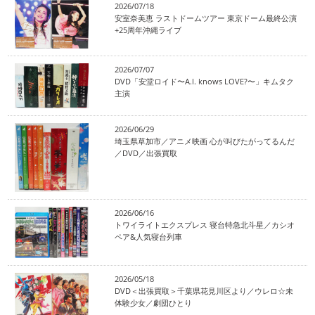
2026/07/18
安室奈美恵 ラストドームツアー 東京ドーム最終公演
+25周年沖縄ライブ
2026/07/07
DVD「安堂ロイド〜A.I. knows LOVE?〜」キムタク
主演
2026/06/29
埼玉県草加市／アニメ映画 心が叫びたがってるんだ
／DVD／出張買取
2026/06/16
トワイライトエクスプレス 寝台特急北斗星／カシオ
ペア&人気寝台列車
2026/05/18
DVD＜出張買取＞千葉県花見川区より／ウレロ☆未
体験少女／劇団ひとり