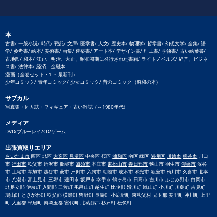
本
古書/ 一般小説/ 時代/ 戦記/ 文庫/ 医学書/ 人文/ 歴史本/ 物理学/ 哲学書/ 幻想文学/ 全集/ 語
学/ 参考書/ 絵本/ 美術書/ 画集/ 建築書/ アート本/ デザイン書/ 理工書/ 学術書/ 古い絵葉書/
古地図/ 和本/ 江戸、明治、大正、昭和初期に発行された書籍/ ライトノベルズ/ 経営、ビジネ
ス書/ 法律本/ 経済、金融本
漫画（全巻セット・1 ～最新刊）
少年コミック/ 青年コミック/ 少女コミック/ 昔のコミック（昭和の本）
サブカル
写真集・同人誌・フィギュア・古い雑誌（～1980年代）
メディア
DVD/ブルーレイ/CD/ゲーム
出張買取りエリア
さいたま市
西区 北区
大宮区
見沼区
中央区 桜区
浦和区
南区 緑区
岩槻区
川越市
熊谷市
川口
市
行田市
秩父市 所沢市 飯能市
加須市
本庄市
東松山市
春日部市
狭山市 羽生市
鴻巣市
深谷
市
上尾市
草加市
越谷市
蕨市
戸田市
入間市 朝霞市 志木市 和光市 新座市
桶川市
久喜市
北本
市
八潮市 富士見市 三郷市 蓮田市
坂戸市
幸手市
鶴ヶ島市
日高市 吉川市 ふじみ野市 白岡市
北足立郡 伊奈町 入間郡 三芳町 毛呂山町 越生町 比企郡 滑川町 嵐山町 小川町 川島町 吉見町
鳩山町 ときがわ町 秩父郡 横瀬町 皆野町 長瀞町 小鹿野町 東秩父村 児玉郡 美里町 神川町 上里
町 大里郡 寄居町 南埼玉郡 宮代町 北葛飾郡 杉戸町 松伏町