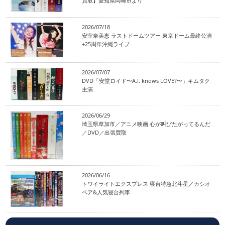
買取】愛知県岡崎市より
2026/07/18
安室奈美恵 ラストドームツアー 東京ドーム最終公演
+25周年沖縄ライブ
2026/07/07
DVD「安堂ロイド〜A.I. knows LOVE?〜」キムタク
主演
2026/06/29
埼玉県草加市／アニメ映画 心が叫びたがってるんだ
／DVD／出張買取
2026/06/16
トワイライトエクスプレス 寝台特急北斗星／カシオ
ペア&人気寝台列車