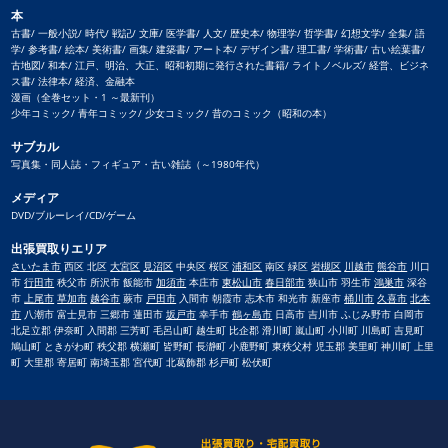
本
古書/ 一般小説/ 時代/ 戦記/ 文庫/ 医学書/ 人文/ 歴史本/ 物理学/ 哲学書/ 幻想文学/ 全集/ 語
学/ 参考書/ 絵本/ 美術書/ 画集/ 建築書/ アート本/ デザイン書/ 理工書/ 学術書/ 古い絵葉書/
古地図/ 和本/ 江戸、明治、大正、昭和初期に発行された書籍/ ライトノベルズ/ 経営、ビジネ
ス書/ 法律本/ 経済、金融本
漫画（全巻セット・1 ～最新刊）
少年コミック/ 青年コミック/ 少女コミック/ 昔のコミック（昭和の本）
サブカル
写真集・同人誌・フィギュア・古い雑誌（～1980年代）
メディア
DVD/ブルーレイ/CD/ゲーム
出張買取りエリア
さいたま市
西区 北区
大宮区
見沼区
中央区 桜区
浦和区
南区 緑区
岩槻区
川越市
熊谷市
川口
市
行田市
秩父市 所沢市 飯能市
加須市
本庄市
東松山市
春日部市
狭山市 羽生市
鴻巣市
深谷
市
上尾市
草加市
越谷市
蕨市
戸田市
入間市 朝霞市 志木市 和光市 新座市
桶川市
久喜市
北本
市
八潮市 富士見市 三郷市 蓮田市
坂戸市
幸手市
鶴ヶ島市
日高市 吉川市 ふじみ野市 白岡市
北足立郡 伊奈町 入間郡 三芳町 毛呂山町 越生町 比企郡 滑川町 嵐山町 小川町 川島町 吉見町
鳩山町 ときがわ町 秩父郡 横瀬町 皆野町 長瀞町 小鹿野町 東秩父村 児玉郡 美里町 神川町 上里
町 大里郡 寄居町 南埼玉郡 宮代町 北葛飾郡 杉戸町 松伏町