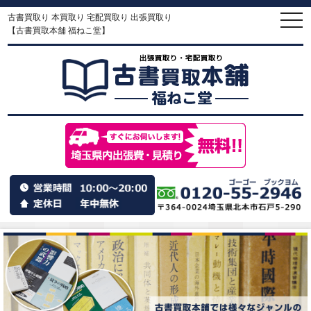
古書買取り 本買取り 宅配買取り 出張買取り
togg
navi
【古書買取本舗 福ねこ堂】