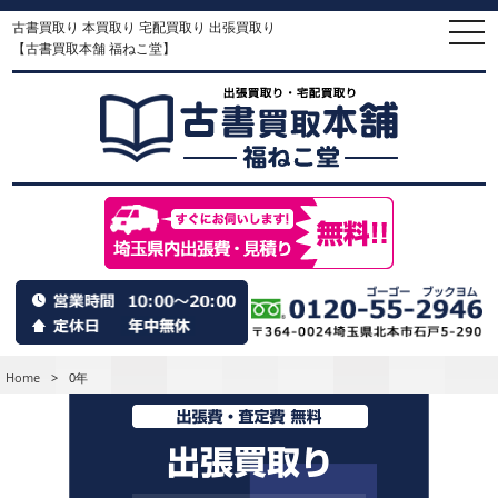
古書買取り 本買取り 宅配買取り 出張買取り
togg
navi
【古書買取本舗 福ねこ堂】
Home
>
0年