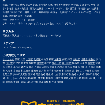
本
古書/ 一般小説/ 時代/ 戦記/ 文庫/ 医学書/ 人文/ 歴史本/ 物理学/ 哲学書/ 幻想文学/ 全集/ 語
学/ 参考書/ 絵本/ 美術書/ 画集/ 建築書/ アート本/ デザイン書/ 理工書/ 学術書/ 古い絵葉書/
古地図/ 和本/ 江戸、明治、大正、昭和初期に発行された書籍/ ライトノベルズ/ 経営、ビジネ
ス書/ 法律本/ 経済、金融本
漫画（全巻セット・1 ～最新刊）
少年コミック/ 青年コミック/ 少女コミック/ 昔のコミック（昭和の本）
サブカル
写真集・同人誌・フィギュア・古い雑誌（～1980年代）
メディア
DVD/ブルーレイ/CD/ゲーム
出張買取りエリア
さいたま市
西区 北区
大宮区
見沼区
中央区 桜区
浦和区
南区 緑区
岩槻区
川越市
熊谷市
川口
市
行田市
秩父市 所沢市 飯能市
加須市
本庄市
東松山市
春日部市
狭山市 羽生市
鴻巣市
深谷
市
上尾市
草加市
越谷市
蕨市
戸田市
入間市 朝霞市 志木市 和光市 新座市
桶川市
久喜市
北本
市
八潮市 富士見市 三郷市 蓮田市
坂戸市
幸手市
鶴ヶ島市
日高市 吉川市 ふじみ野市 白岡市
北足立郡 伊奈町 入間郡 三芳町 毛呂山町 越生町 比企郡 滑川町 嵐山町 小川町 川島町 吉見町
鳩山町 ときがわ町 秩父郡 横瀬町 皆野町 長瀞町 小鹿野町 東秩父村 児玉郡 美里町 神川町 上里
町 大里郡 寄居町 南埼玉郡 宮代町 北葛飾郡 杉戸町 松伏町