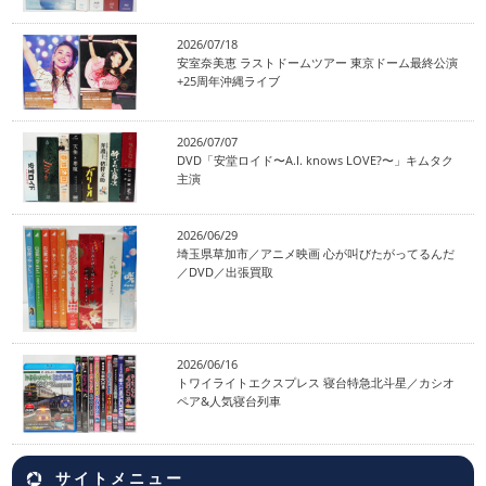
2026/07/18
安室奈美恵 ラストドームツアー 東京ドーム最終公演
+25周年沖縄ライブ
2026/07/07
DVD「安堂ロイド〜A.I. knows LOVE?〜」キムタク
主演
2026/06/29
埼玉県草加市／アニメ映画 心が叫びたがってるんだ
／DVD／出張買取
2026/06/16
トワイライトエクスプレス 寝台特急北斗星／カシオ
ペア&人気寝台列車
サイトメニュー