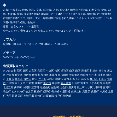
本
古書/ 一般小説/ 時代/ 戦記/ 文庫/ 医学書/ 人文/ 歴史本/ 物理学/ 哲学書/ 幻想文学/ 全集/ 語
学/ 参考書/ 絵本/ 美術書/ 画集/ 建築書/ アート本/ デザイン書/ 理工書/ 学術書/ 古い絵葉書/
古地図/ 和本/ 江戸、明治、大正、昭和初期に発行された書籍/ ライトノベルズ/ 経営、ビジネ
ス書/ 法律本/ 経済、金融本
漫画（全巻セット・1 ～最新刊）
少年コミック/ 青年コミック/ 少女コミック/ 昔のコミック（昭和の本）
サブカル
写真集・同人誌・フィギュア・古い雑誌（～1980年代）
メディア
DVD/ブルーレイ/CD/ゲーム
出張買取りエリア
さいたま市
西区 北区
大宮区
見沼区
中央区 桜区
浦和区
南区 緑区
岩槻区
川越市
熊谷市
川口
市
行田市
秩父市 所沢市 飯能市
加須市
本庄市
東松山市
春日部市
狭山市 羽生市
鴻巣市
深谷
市
上尾市
草加市
越谷市
蕨市
戸田市
入間市 朝霞市 志木市 和光市 新座市
桶川市
久喜市
北本
市
八潮市 富士見市 三郷市 蓮田市
坂戸市
幸手市
鶴ヶ島市
日高市 吉川市 ふじみ野市 白岡市
北足立郡 伊奈町 入間郡 三芳町 毛呂山町 越生町 比企郡 滑川町 嵐山町 小川町 川島町 吉見町
鳩山町 ときがわ町 秩父郡 横瀬町 皆野町 長瀞町 小鹿野町 東秩父村 児玉郡 美里町 神川町 上里
町 大里郡 寄居町 南埼玉郡 宮代町 北葛飾郡 杉戸町 松伏町